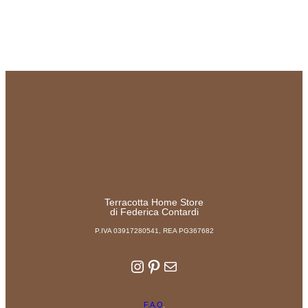
Terracotta Home Store
di Federica Contardi
P.IVA 03917280541, REA PG367682
Instagram
Pinterest
Email
F.A.Q
.