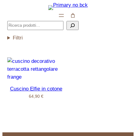
Vai
al
contenuto
Cerca
Filtri
Cuscino Elfie in cotone
64,90
€