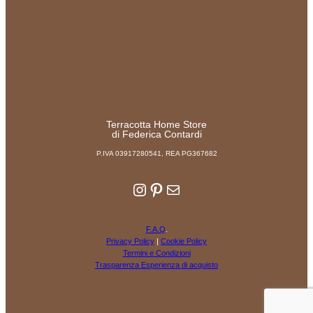
Terracotta Home Store
di Federica Contardi
P.IVA 03917280541, REA PG367682
Instagram
Pinterest
Email
F.A.Q
.
Privacy Policy
|
Cookie Policy
Termini e Condizioni
Trasparenza Esperienza di acquisto