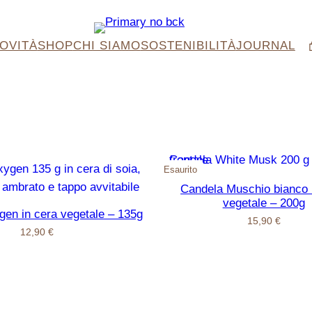
OVITÀ
SHOP
CHI SIAMO
SOSTENIBILITÀ
JOURNAL
Esaurito
Candela Muschio bianco 
vegetale – 200g
en in cera vegetale – 135g
15,90
€
12,90
€