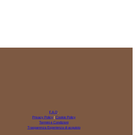
F.A.Q
.
Privacy Policy
|
Cookie Policy
Termini e Condizioni
Trasparenza Esperienza di acquisto