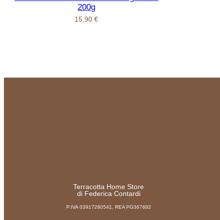
200g
15,90
€
Terracotta Home Store
di Federica Contardi
P.IVA 03917280541, REA PG367682