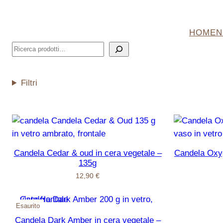
Vai
al
HOME
N
contenuto
Cerca
Filtri
Candela Cedar & oud in cera vegetale –
Candela Oxyg
135g
12,90
€
Esaurito
Candela Dark Amber in cera vegetale –