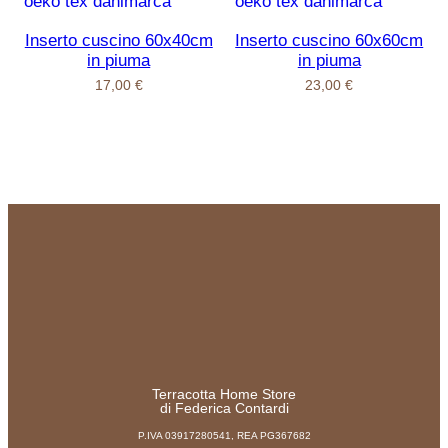
Inserto cuscino 60x40cm
Inserto cuscino 60x60cm
in piuma
in piuma
17,00
€
23,00
€
Terracotta Home Store
di Federica Contardi
P.IVA 03917280541, REA PG367682