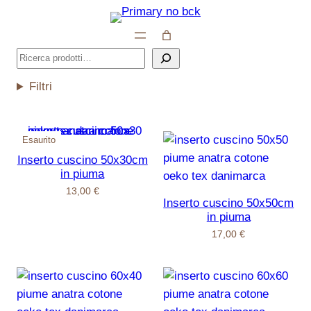
Vai
al
contenuto
Cerca
Filtri
Esaurito
Inserto cuscino 50x30cm
in piuma
13,00
€
Inserto cuscino 50x50cm
in piuma
17,00
€