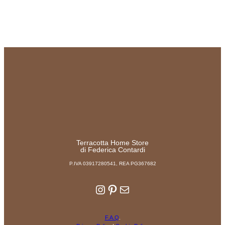
Terracotta Home Store
di Federica Contardi
P.IVA 03917280541, REA PG367682
Instagram
Pinterest
Email
F.A.Q
.