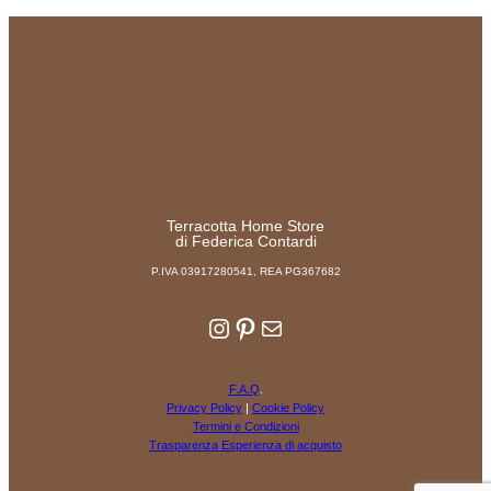
Terracotta Home Store
di Federica Contardi
P.IVA 03917280541, REA PG367682
Instagram
Pinterest
Email
F.A.Q
.
Privacy Policy
|
Cookie Policy
Termini e Condizioni
Trasparenza Esperienza di acquisto