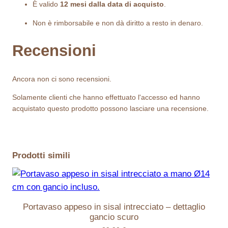
È valido
12 mesi dalla data di acquisto
.
a
Non è rimborsabile e non dà diritto a resto in denaro.
3
0
Recensioni
0
,
Ancora non ci sono recensioni.
0
Solamente clienti che hanno effettuato l'accesso ed hanno
acquistato questo prodotto possono lasciare una recensione.
0
€
Prodotti simili
Portavaso appeso in sisal intrecciato – dettaglio
gancio scuro