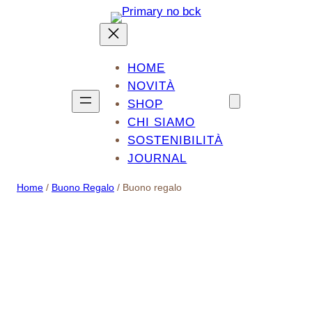
Vai
al
contenuto
HOME
NOVITÀ
SHOP
CHI SIAMO
SOSTENIBILITÀ
JOURNAL
Home
/
Buono Regalo
/ Buono regalo