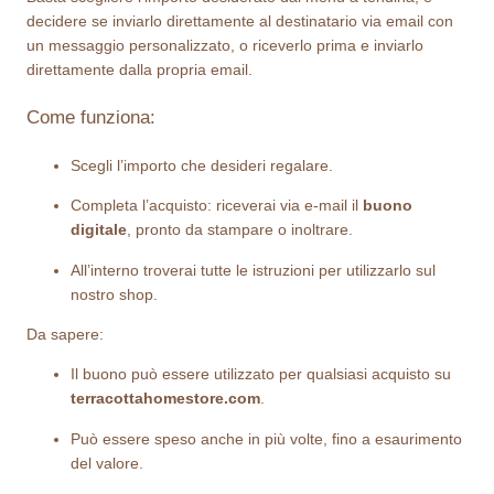
n
z
decidere se inviarlo direttamente al destinatario via email con
t
un messaggio personalizzato, o riceverlo prima e inviarlo
z
i
direttamente dalla propria email.
t
o
à
Come funziona:
:
d
Scegli l’importo che desideri regalare.
a
Completa l’acquisto: riceverai via e-mail il
buono
digitale
, pronto da stampare o inoltrare.
5
All’interno troverai tutte le istruzioni per utilizzarlo sul
0
nostro shop.
,
Da sapere:
0
Il buono può essere utilizzato per qualsiasi acquisto su
0
terracottahomestore.com
.
Può essere speso anche in più volte, fino a esaurimento
del valore.
€