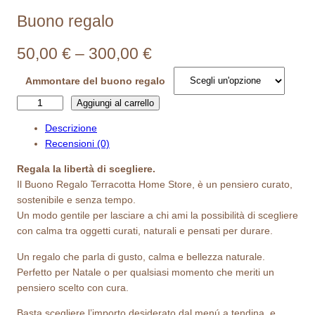
Buono regalo
F
50,00
€
–
300,00
€
a
Ammontare del buono regalo
s
B
Aggiungi al carrello
u
c
Descrizione
o
Recensioni (0)
i
n
o
Regala la libertà di scegliere.
a
r
Il Buono Regalo Terracotta Home Store, è un pensiero curato,
e
d
sostenibile e senza tempo.
g
Un modo gentile per lasciare a chi ami la possibilità di scegliere
i
a
con calma tra oggetti curati, naturali e pensati per durare.
l
p
Un regalo che parla di gusto, calma e bellezza naturale.
o
r
Perfetto per Natale o per qualsiasi momento che meriti un
q
pensiero scelto con cura.
u
e
a
Basta scegliere l’importo desiderato dal menú a tendina, e