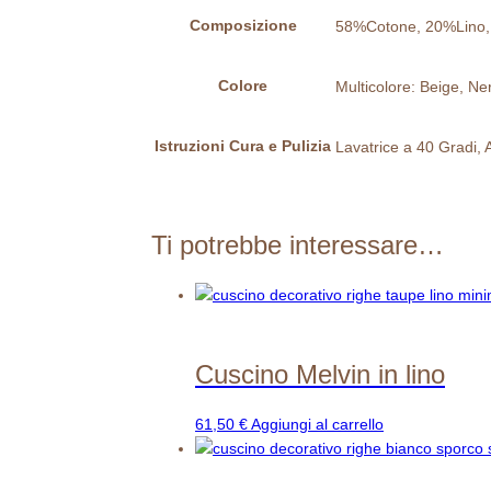
à
Composizione
58%Cotone, 20%Lino, 
Colore
Multicolore: Beige, Ne
Istruzioni Cura e Pulizia
Lavatrice a 40 Gradi,
Ti potrebbe interessare…
Cuscino Melvin in lino
61,50
€
Aggiungi al carrello