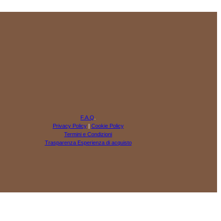
F.A.Q
.
Privacy Policy
|
Cookie Policy
Termini e Condizioni
Trasparenza Esperienza di acquisto