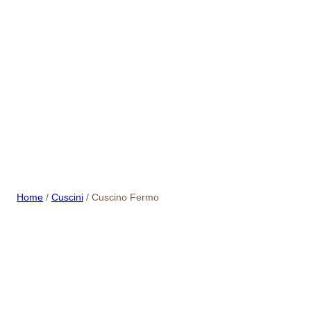
Vai
al
contenuto
Home
/
Cuscini
/ Cuscino Fermo