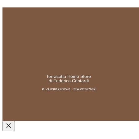
Terracotta Home Store
di Federica Contardi
P.IVA 03917280541, REA PG367682