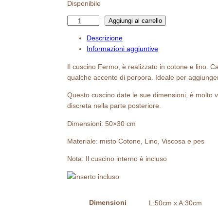
Disponibile
C
Aggiungi al carrello
u
Descrizione
s
Informazioni aggiuntive
c
i
Il cuscino Fermo, è realizzato in cotone e lino. C
n
qualche accento di porpora. Ideale per aggiunger
o
Questo cuscino date le sue dimensioni, è molto v
F
discreta nella parte posteriore.
e
r
Dimensioni: 50×30 cm
m
o
Materiale: misto Cotone, Lino, Viscosa e pes
q
Nota: Il cuscino interno è incluso
u
a
n
t
i
Dimensioni
L:50cm x A:30cm
t