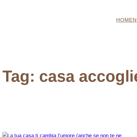
Vai
al
HOME
N
contenuto
Tag:
casa accogli