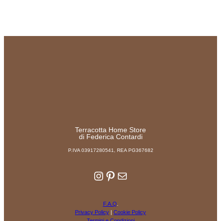
Terracotta Home Store
di Federica Contardi
P.IVA 03917280541, REA PG367682
Instagram
Pinterest
Email
F.A.Q
.
Privacy Policy
|
Cookie Policy
Termini e Condizioni